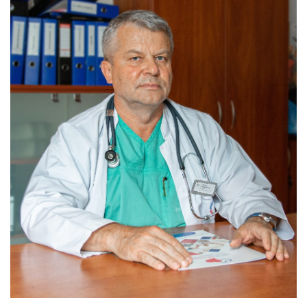
Nas
Kariera
Galeria
Kontakt
801
502
302