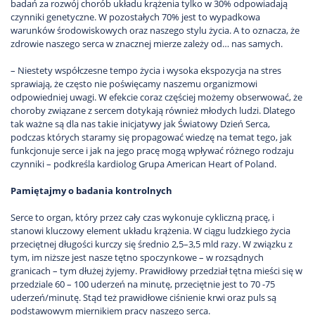
badań za rozwój chorób układu krążenia tylko w 30% odpowiadają
czynniki genetyczne. W pozostałych 70% jest to wypadkowa
warunków środowiskowych oraz naszego stylu życia. A to oznacza, że
zdrowie naszego serca w znacznej mierze zależy od… nas samych.
– Niestety współczesne tempo życia i wysoka ekspozycja na stres
sprawiają, że często nie poświęcamy naszemu organizmowi
odpowiedniej uwagi. W efekcie coraz częściej możemy obserwować, że
choroby związane z sercem dotykają również młodych ludzi. Dlatego
tak ważne są dla nas takie inicjatywy jak Światowy Dzień Serca,
podczas których staramy się propagować wiedzę na temat tego, jak
funkcjonuje serce i jak na jego pracę mogą wpływać różnego rodzaju
czynniki – podkreśla kardiolog Grupa American Heart of Poland.
Pamiętajmy o badania kontrolnych
Serce to organ, który przez cały czas wykonuje cykliczną pracę, i
stanowi kluczowy element układu krążenia. W ciągu ludzkiego życia
przeciętnej długości kurczy się średnio 2,5–3,5 mld razy. W związku z
tym, im niższe jest nasze tętno spoczynkowe – w rozsądnych
granicach – tym dłużej żyjemy. Prawidłowy przedział tętna mieści się w
przedziale 60 – 100 uderzeń na minutę, przeciętnie jest to 70 -75
uderzeń/minutę. Stąd też prawidłowe ciśnienie krwi oraz puls są
podstawowym miernikiem pracy naszego serca.