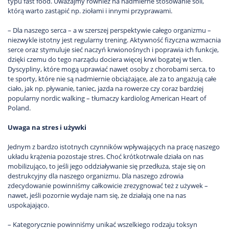
typu fast food. Uważajmy również na nadmierne stosowanie soli,
którą warto zastąpić np. ziołami i innymi przyprawami.
– Dla naszego serca – a w szerszej perspektywie całego organizmu –
niezwykle istotny jest regularny trening. Aktywność fizyczna wzmacnia
serce oraz stymuluje sieć naczyń krwionośnych i poprawia ich funkcje,
dzięki czemu do tego narządu dociera więcej krwi bogatej w tlen.
Dyscypliny, które mogą uprawiać nawet osoby z chorobami serca, to
te sporty, które nie są nadmiernie obciążające, ale za to angażują całe
ciało, jak np. pływanie, taniec, jazda na rowerze czy coraz bardziej
popularny nordic walking – tłumaczy kardiolog American Heart of
Poland.
Uwaga na stres i używki
Jednym z bardzo istotnych czynników wpływających na pracę naszego
układu krążenia pozostaje stres. Choć krótkotrwale działa on nas
mobilizująco, to jeśli jego oddziaływanie się przedłuża, staje się on
destrukcyjny dla naszego organizmu. Dla naszego zdrowia
zdecydowanie powinniśmy całkowicie zrezygnować też z używek –
nawet, jeśli pozornie wydaje nam się, że działają one na nas
uspokajająco.
– Kategorycznie powinniśmy unikać wszelkiego rodzaju toksyn