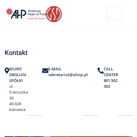
Przejdź
Wyszukiwarka
Kontakt
do
treści
Nasze
placówki
Kontakt
Strefa
Pacjenta
BIURO
E-MAIL
CALL
Edukacja
OBSŁUGI
sekretariat@ahop.pl
CENTER
Pacjenta
SPÓŁKI
801 502
ul.
302
O
Francuska
nas
34
40-028
Marki
Katowice
AHP
Media
o