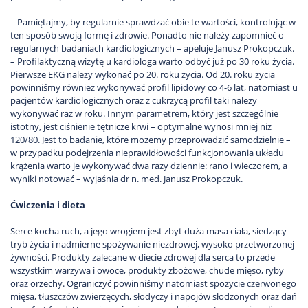
– Pamiętajmy, by regularnie sprawdzać obie te wartości, kontrolując w
ten sposób swoją formę i zdrowie. Ponadto nie należy zapomnieć o
regularnych badaniach kardiologicznych – apeluje Janusz Prokopczuk.
– Profilaktyczną wizytę u kardiologa warto odbyć już po 30 roku życia.
Pierwsze EKG należy wykonać po 20. roku życia. Od 20. roku życia
powinniśmy również wykonywać profil lipidowy co 4-6 lat, natomiast u
pacjentów kardiologicznych oraz z cukrzycą profil taki należy
wykonywać raz w roku. Innym parametrem, który jest szczególnie
istotny, jest ciśnienie tętnicze krwi – optymalne wynosi mniej niż
120/80. Jest to badanie, które możemy przeprowadzić samodzielnie –
w przypadku podejrzenia nieprawidłowości funkcjonowania układu
krążenia warto je wykonywać dwa razy dziennie: rano i wieczorem, a
wyniki notować – wyjaśnia dr n. med. Janusz Prokopczuk.
Ćwiczenia i dieta
Serce kocha ruch, a jego wrogiem jest zbyt duża masa ciała, siedzący
tryb życia i nadmierne spożywanie niezdrowej, wysoko przetworzonej
żywności. Produkty zalecane w diecie zdrowej dla serca to przede
wszystkim warzywa i owoce, produkty zbożowe, chude mięso, ryby
oraz orzechy. Ograniczyć powinniśmy natomiast spożycie czerwonego
mięsa, tłuszczów zwierzęcych, słodyczy i napojów słodzonych oraz dań