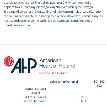
uszkadzających serce. Nie palmy papierosów, w tym również e-
papierosów i unikajmy biernego wdychania dymu tytoniowego.
Trucizną dl serca jest również alkohol, nie wspominając już o różnego
rodzaju narkotykach i substancjach psychoaktywnych. Pamiętajmy, że
raz uszkodzone serce nie wróci już do swojego stanu idealnego. –
przestrzega eksper.
sekretariat@ahop.pl
801 502
302
BIURO OBSŁUGI
SPÓŁKI
ul. Francuska 34
CALL
40-028 Katowice
CENTER