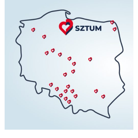
Nas
Kariera
Galeria
Kontakt
801
502
302