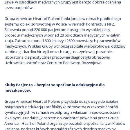
Zawał w ośrodkach medycznych Grupy jest bardzo dobrze oceniana
przez pacjentów.
Grupa American Heart of Poland funkcjonuje w ramach publicznego
systemu opieki zdrowotnej w Polsce, w ramach kontraktu z NFZ.
Zapewnia ponad 220 000 pacjentom dostęp do wysokiej klasy
procedur medycznych w ponad 20 ośrodkach medycznych w całym
kraju. Zatrudnia ponad 800 lekarzy i 2600 pozostałych pracowników
medycznych. W skład Grupy wchodzą szpitale wieloprofilowe, oddziały
kardiologii, kardiochirurgii oraz chirurgii naczyniowej, poradnie,
laboratoria diagnostyczne i pracownie diagnostyki obrazowej,
Uzdrowisko Ustroń oraz Centrum Badawczo-Rozwojowe.
Kluby Pacjenta – bezpłatne spotkania edukacyjne dla
mieszkańców.
Grupa American Heart of Poland przykłada dużą uwagę do działań
związanych z edukacją i profilaktyką zdrowotną w zakresie chorób
cywilizacyjnych, w ramach współpracy z władzami i społecznościami
lokalnymi. Fundacja „Z sercem do Pacjenta” powołana przez Grupę
American Heart of Poland organizuje bezpłatne spotkania tzw. Klubów
Pacjenta, podczas których specjaliści różnych dziedzin medycyny