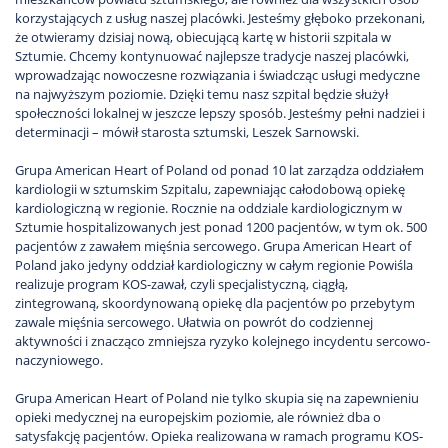
korzystających z usług naszej placówki. Jesteśmy głęboko przekonani,
że otwieramy dzisiaj nową, obiecującą kartę w historii szpitala w
Sztumie. Chcemy kontynuować najlepsze tradycje naszej placówki,
wprowadzając nowoczesne rozwiązania i świadcząc usługi medyczne
na najwyższym poziomie. Dzięki temu nasz szpital będzie służył
społeczności lokalnej w jeszcze lepszy sposób. Jesteśmy pełni nadziei i
determinacji – mówił starosta sztumski, Leszek Sarnowski.
Grupa American Heart of Poland od ponad 10 lat zarządza oddziałem
kardiologii w sztumskim Szpitalu, zapewniając całodobową opiekę
kardiologiczną w regionie. Rocznie na oddziale kardiologicznym w
Sztumie hospitalizowanych jest ponad 1200 pacjentów, w tym ok. 500
pacjentów z zawałem mięśnia sercowego. Grupa American Heart of
Poland jako jedyny oddział kardiologiczny w całym regionie Powiśla
realizuje program KOS-zawał, czyli specjalistyczną, ciągłą,
zintegrowaną, skoordynowaną opiekę dla pacjentów po przebytym
zawale mięśnia sercowego. Ułatwia on powrót do codziennej
aktywności i znacząco zmniejsza ryzyko kolejnego incydentu sercowo-
naczyniowego.
Grupa American Heart of Poland nie tylko skupia się na zapewnieniu
opieki medycznej na europejskim poziomie, ale również dba o
satysfakcję pacjentów. Opieka realizowana w ramach programu KOS-