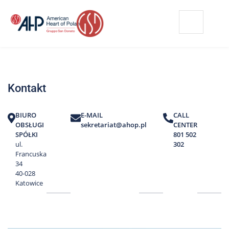
Przejdź
Wyszukiwarka
Kontakt
do
treści
Nasze
placówki
Kontakt
Strefa
Pacjenta
BIURO
E-MAIL
CALL
Edukacja
OBSŁUGI
sekretariat@ahop.pl
CENTER
Pacjenta
SPÓŁKI
801 502
ul.
302
O
Francuska
nas
34
40-028
Marki
Katowice
AHP
Media
o