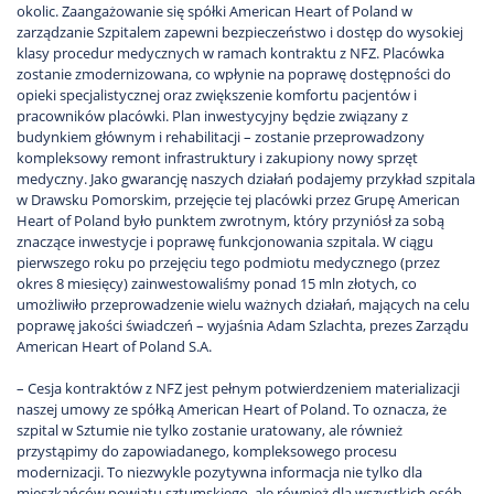
okolic. Zaangażowanie się spółki American Heart of Poland w
zarządzanie Szpitalem zapewni bezpieczeństwo i dostęp do wysokiej
klasy procedur medycznych w ramach kontraktu z NFZ. Placówka
zostanie zmodernizowana, co wpłynie na poprawę dostępności do
opieki specjalistycznej oraz zwiększenie komfortu pacjentów i
pracowników placówki. Plan inwestycyjny będzie związany z
budynkiem głównym i rehabilitacji – zostanie przeprowadzony
kompleksowy remont infrastruktury i zakupiony nowy sprzęt
medyczny. Jako gwarancję naszych działań podajemy przykład szpitala
w Drawsku Pomorskim, przejęcie tej placówki przez Grupę American
Heart of Poland było punktem zwrotnym, który przyniósł za sobą
znaczące inwestycje i poprawę funkcjonowania szpitala. W ciągu
pierwszego roku po przejęciu tego podmiotu medycznego (przez
okres 8 miesięcy) zainwestowaliśmy ponad 15 mln złotych, co
umożliwiło przeprowadzenie wielu ważnych działań, mających na celu
poprawę jakości świadczeń – wyjaśnia Adam Szlachta, prezes Zarządu
American Heart of Poland S.A.
– Cesja kontraktów z NFZ jest pełnym potwierdzeniem materializacji
naszej umowy ze spółką American Heart of Poland. To oznacza, że
szpital w Sztumie nie tylko zostanie uratowany, ale również
przystąpimy do zapowiadanego, kompleksowego procesu
modernizacji. To niezwykle pozytywna informacja nie tylko dla
mieszkańców powiatu sztumskiego, ale również dla wszystkich osób