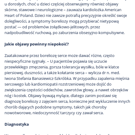
u dorosłych, choć u dzieci częściej obserwujemy również objawy
skórne, stawowe i neurologiczne – zauważa kardiolożka American
Heart of Poland. Dzieci nie zawsze potrafią precyzyjnie określić swoje
dolegliwości, a symptomy boreliozy mogą przybierać nietypową
postać — od problemów żołądkowo-jelitowych, przez
nadpobudliwość ruchową, po zaburzenia obsesyjno-kompulsywne.
Jakie objawy powinny niepokoić?
Zaatakowane przez boreliozę serce może dawać różne, często
niespecyficzne sygnały. – U pacjentów pojawia się uczucie
przewlekłego zmęczenia, gorsza tolerancja wysiłku, bóle w klatce
piersiowej, duszności, a także kołatanie serca – wylicza dr n. med.
Iwona Stefania Banasiewicz-Szkróbka. W przypadku zapalenia mięśnia
sercowego lub kardiomiopatii rozstrzeniowej może dojść do
zwiększenia częstości oddechów, zawrotów głowy, a nawet obrzęków
nóg i kostek. Objawy bywają mylące, dlatego zanim postawi się
diagnozę boreliozy z zajęciem serca, konieczne jest wykluczenie innych
chorób dających podobne symptomy, takich jak choroby
nowotworowe, niedoczynność tarczycy czy zawał serca.
Diagnostyka