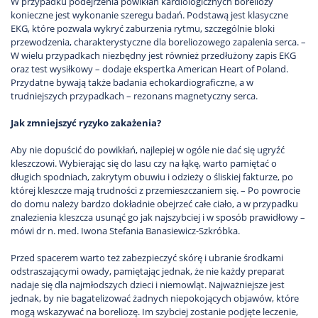
W przypadku podejrzenia powikłań kardiologicznych boreliozy
konieczne jest wykonanie szeregu badań. Podstawą jest klasyczne
EKG, które pozwala wykryć zaburzenia rytmu, szczególnie bloki
przewodzenia, charakterystyczne dla boreliozowego zapalenia serca. –
W wielu przypadkach niezbędny jest również przedłużony zapis EKG
oraz test wysiłkowy – dodaje ekspertka American Heart of Poland.
Przydatne bywają także badania echokardiograficzne, a w
trudniejszych przypadkach – rezonans magnetyczny serca.
Jak zmniejszyć ryzyko zakażenia?
Aby nie dopuścić do powikłań, najlepiej w ogóle nie dać się ugryźć
kleszczowi. Wybierając się do lasu czy na łąkę, warto pamiętać o
długich spodniach, zakrytym obuwiu i odzieży o śliskiej fakturze, po
której kleszcze mają trudności z przemieszczaniem się. – Po powrocie
do domu należy bardzo dokładnie obejrzeć całe ciało, a w przypadku
znalezienia kleszcza usunąć go jak najszybciej i w sposób prawidłowy –
mówi dr n. med. Iwona Stefania Banasiewicz-Szkróbka.
Przed spacerem warto też zabezpieczyć skórę i ubranie środkami
odstraszającymi owady, pamiętając jednak, że nie każdy preparat
nadaje się dla najmłodszych dzieci i niemowląt. Najważniejsze jest
jednak, by nie bagatelizować żadnych niepokojących objawów, które
mogą wskazywać na boreliozę. Im szybciej zostanie podjęte leczenie,