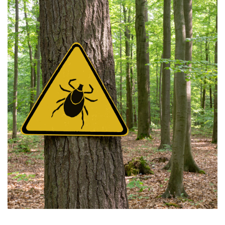
Nas
Kariera
Galeria
Kontakt
801
502
302