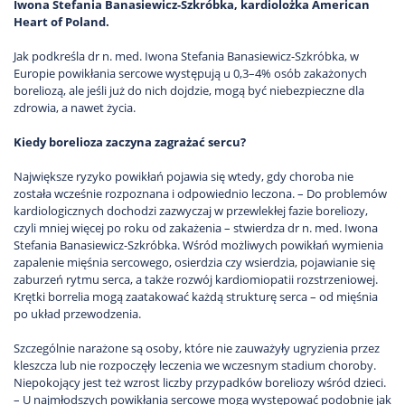
Iwona Stefania Banasiewicz-Szkróbka, kardiolożka American
Heart of Poland.
Jak podkreśla dr n. med. Iwona Stefania Banasiewicz-Szkróbka, w
Europie powikłania sercowe występują u 0,3–4% osób zakażonych
boreliozą, ale jeśli już do nich dojdzie, mogą być niebezpieczne dla
zdrowia, a nawet życia.
Kiedy borelioza zaczyna zagrażać sercu?
Największe ryzyko powikłań pojawia się wtedy, gdy choroba nie
została wcześnie rozpoznana i odpowiednio leczona. – Do problemów
kardiologicznych dochodzi zazwyczaj w przewlekłej fazie boreliozy,
czyli mniej więcej po roku od zakażenia – stwierdza dr n. med. Iwona
Stefania Banasiewicz-Szkróbka. Wśród możliwych powikłań wymienia
zapalenie mięśnia sercowego, osierdzia czy wsierdzia, pojawianie się
zaburzeń rytmu serca, a także rozwój kardiomiopatii rozstrzeniowej.
Krętki borrelia mogą zaatakować każdą strukturę serca – od mięśnia
po układ przewodzenia.
Szczególnie narażone są osoby, które nie zauważyły ugryzienia przez
kleszcza lub nie rozpoczęły leczenia we wczesnym stadium choroby.
Niepokojący jest też wzrost liczby przypadków boreliozy wśród dzieci.
– U najmłodszych powikłania sercowe mogą występować podobnie jak