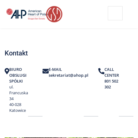
Przejdź
Wyszukiwarka
Kontakt
do
treści
Nasze
placówki
Kontakt
Strefa
Pacjenta
BIURO
E-MAIL
CALL
Edukacja
OBSŁUGI
sekretariat@ahop.pl
CENTER
Pacjenta
SPÓŁKI
801 502
ul.
302
O
Francuska
nas
34
40-028
Marki
Katowice
AHP
Media
o