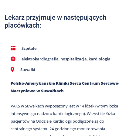
Nas
Kariera
Lekarz przyjmuje w następujących
placówkach:
Galeria
Kontakt
Szpitale
elektrokardiografia
,
hospitalizacja
,
kardiologia
801
502
Suwałki
302
Polsko-Amerykańskie Kliniki Serca Centrum Sercowo-
Naczyniowe w Suwałkach
PAKS w Suwałkach wyposażony jest w 14 łóżek (w tym łóżka
intensywnego nadzoru kardiologicznego). Wszystkie łóżka
pacjentów na Oddziale Kardiologii podłączone są do
centralnego systemu 24-godzinnego monitorowania