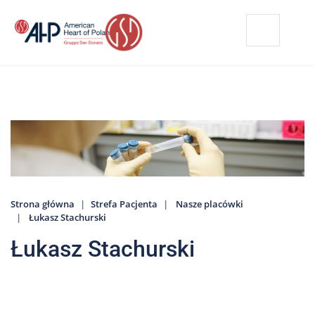
Przejdź
Wyszukiwarka
Kontakt
do
treści
Nasze
placówki
Strefa
Pacjenta
Edukacja
Pacjenta
Strona główna
Strefa Pacjenta
Nasze placówki
O
Łukasz Stachurski
nas
Łukasz Stachurski
Marki
AHP
Media
o